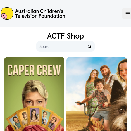
ACTF
O
ACTF Shop
Name